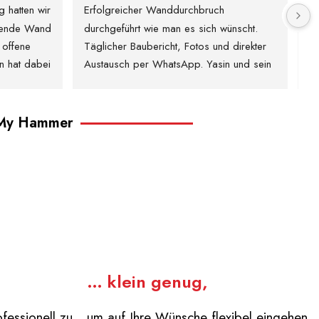
hatten wir 
Erfolgreicher Wanddurchbruch 
Er
gende Wand 
durchgeführt wie man es sich wünscht. 
du
offene 
Täglicher Baubericht, Fotos und direkter 
Tä
n hat dabei 
Austausch per WhatsApp. Yasin und sein 
Au
stet! Er 
Team zeigen, wie man professionell und 
Te
ompetent 
unkompliziert arbeiten kann. Definitiv zu 
un
inbau der 
empfehlen!
em
i My Hammer
 umgesetzt.
Yasins 
e Arbeit 
 wir noch 
s spontan 
 zu zögern. 
ionell, 
… klein genug,
ch. Das 
leichtert, 
essionell zu
um auf Ihre Wünsche flexibel eingehen
es Gefühl 