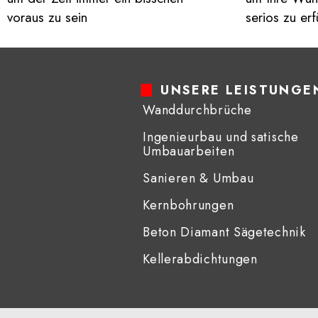
gegeben.
voraus zu sein
serios zu erf
Hier wird n
Handwerks
menschlic
UNSERE LEISTUNGE
überglückl
Wanddurchbrüche
können di
Ingenieurbau und satische
wärmstens
Umbauarbeiten
Sanieren & Umbau
Kernbohrungen
Beton Diamant Sägetechnik​
Kellerabdichtungen