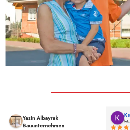
Ke
Yasin Albayrak
letz
Bauunternehmen