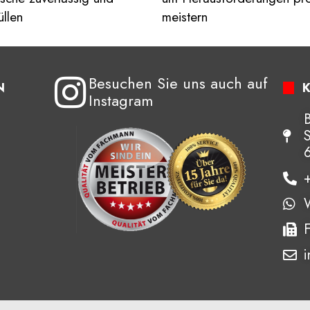
gegeben.
üllen
meistern
icht nur exzellente 
Hier wird nicht nur exzellente 
kunst geboten, sondern auch 
Handwerkskunst geboten, sond
Besuchen Sie uns auch auf
hes Engagement. Wir sind 
menschliches Engagement. Wir 
N
Instagram
ich mit dem Ergebnis und 
überglücklich mit dem Ergebnis
eses Bauunternehmen jedem nur 
können dieses Bauunternehmen 
 empfehlen!
wärmstens empfehlen!
i