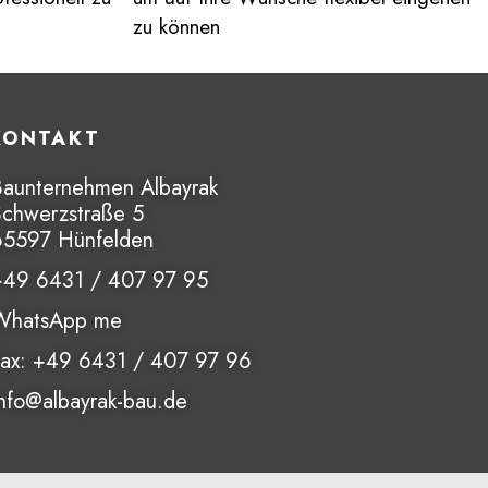
zu können
ern auch 
sind 
KONTAKT
 und 
Baunternehmen Albayrak
jedem nur 
Schwerzstraße 5
65597 Hünfelden
+49 6431 / 407 97 95
WhatsApp me
Fax: +49 6431 / 407 97 96
nfo@albayrak-bau.de